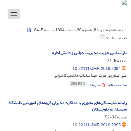
Toggle
vigation
دوره و شماره:
دوره 8، شماره 30، اسفند 1394، صفحه 5-164
7
تعداد مقالات:
بازشناسی هویت مدیریت دولتی و دانش اداره
صفحه
5-31
10.22111/JMR.2016.2394
علی اصغر پور عزت؛ مینا سادات هاشمی کاسوایی
298.93 K
مشاهده مقاله
اصل مقاله
رابطه شایستگی‌های محوری با عملکرد مدیران گروه‌های آموزشی دانشگاه
سیستان و بلوچستان
صفحه
33-52
10.22111/JMR.2016.2395