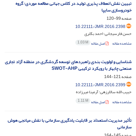
تبیین نقش انعطاف پذیری تولید در کلاس جهانی مطالعه موردی: گروه
خودروسازی سایپا
صفحه
99-120
10.22111/JMR.2016.2398
حسن فارسیجانی؛ احمد بکلری
1.03 M
مشاهده مقاله
اصل مقاله
شناسایی و اولویت بندی راهبردهای توسعه گردشگری در منطقه آزاد تجاری
صنعتی چابهار با رویکرد ترکیبی SWOT-AHP
صفحه
121-144
10.22111/JMR.2016.2399
حبیب الله سالارزهی؛ آرمینا میرزاده
1.11 M
مشاهده مقاله
اصل مقاله
تأثیر مدیریت استعداد بر قابلیت یادگیری سازمانی با نقش میانجی هوش
سازمانی
صفحه
145-164