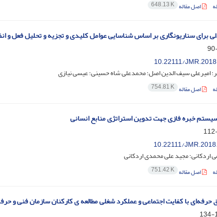
648.13 K
ه
اصل مقاله
ی برای سناریونگاری بر اساس شناسایی عوامل کلیدی و تجزیه و تحلیل فعل و انف
10.22111/JMR.2018
ر؛ امیرعلی سیف الدین اصل؛ محمدعلی شاه حسینی؛ عیسی نیازی
754.81 K
ه
اصل مقاله
سیستم خبره فازی جهت تدوین استراتژی منابع انسانی
10.22111/JMR.2018
 اردکانی؛ مجید علی محمدی اردکانی
751.42 K
ه
اصل مقاله
اق حرفه‌ای با کفایت اجتماعی و عملکرد شغلی مطالعه ی کارکنان سازمان فنی و حر
1