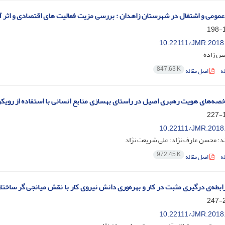
ر عمومی و اشتغال در شهرستان زاهدان : بررسی مزیت فعالیت های اقتصادی و اثر آ
1
10.22111/JMR.2018
ن زاده
847.63 K
ه
اصل مقاله
صه‌های هویت رهبری اصیل در راستای بهسازی منابع انسانی با استفاده از رویکرد ف
1
10.22111/JMR.2018
د؛ محسن عارف نژاد؛ علی شریعت نژاد
972.45 K
ه
اصل مقاله
رابطه‌ی درگیری مثبت در کار و بهره‌وری دانش نیروی کار با نقش میانجی گر ساختا
2
10.22111/JMR.2018