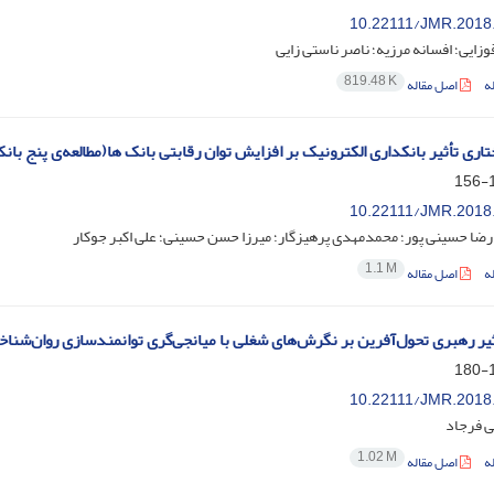
10.22111/JMR.2018
وزایی؛ افسانه مرزیه؛ ناصر ناستی زایی
819.48 K
ه
اصل مقاله
تاری تأثیر بانکداری الکترونیک بر افزایش توان رقابتی بانک ها(مطالعه‌ی پنج با
1
10.22111/JMR.2018
ا حسینی پور؛ محمدمهدی پرهیزگار؛ میرزا حسن حسینی؛ علی اکبر جوکار
1.1 M
ه
اصل مقاله
یر رهبری تحول‌آفرین بر نگرش‌های شغلی با میانجی‌گری توانمندسازی روان‌شناخ
1
10.22111/JMR.2018
ی فرجاد
1.02 M
ه
اصل مقاله