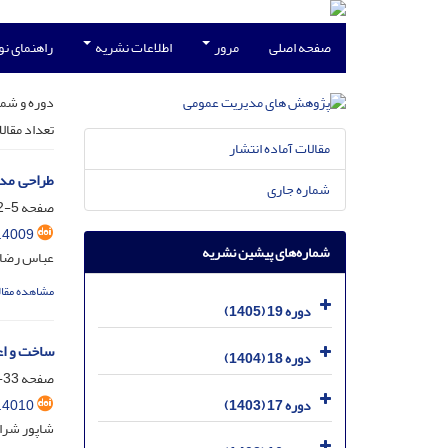
صفحه اصلی
مرور
اطلاعات نشریه
راهنمای ن
دوره و شما
تعداد مقال
مقالات آماده انتشار
طراحی مدل
شماره جاری
صفحه
5-32
.4009
شماره‌های پیشین نشریه
عباس رضائ
مشاهده مقال
دوره 19 (1405)
ساخت و اع
دوره 18 (1404)
صفحه
33-59
.4010
دوره 17 (1403)
شاپور شراف