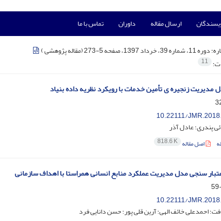
ویسندگان
ارسال مقاله
داوران
تماس با ما
ره:
دوره 11، شماره 39، خرداد 1397، صفحه 5-273 (مقاله پژوهشی )
11
ات:
 مدیریت زنجیره ی تأمین خدمات با رویکرد نظریه داده بنیاد
10.22111/JMR.2018
ی پندری؛ عادل آذر
818.6 K
ه
اصل مقاله
تبار سنجی مدل مدیریت عملکرد منابع انسانی همراستا با اهداف سازمانی
10.22111/JMR.2018
ت؛ احمدعلی خائف الهی؛ آرین قلی پور؛ حسن دانایی فرد