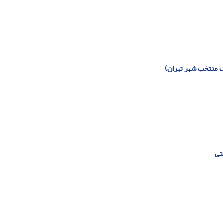
نک منتخب شهر تهران)
تی