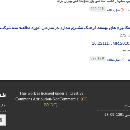
ی سقی؛ رحمت الله قلی پور سوته؛ علی پیران نژاد
650.92 K
ه
اصل مقاله
کانیزم های توسعه فرهنگ مشتری مداری در سازمان (مورد مطالعه: سه شرکت از
2
10.22111/JMR.2018
سمعیلی
897.19 K
ه
اصل مقاله
اشت
This work is licensed under a Creative
Commons Attribution-NonCommercial (
CC
برای
BY-NC
).
مشت
شی
1391-09-28