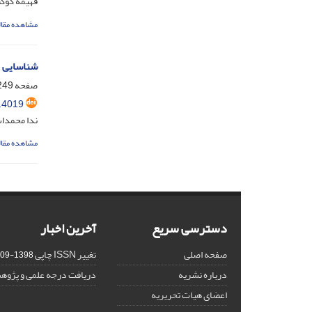
فهیمه کوکب
مشاهده مقال
شناسایی م
صفحه
49-273
.4019
ندا محمدا
مشاهده مقال
دسترسی سریع
آخرین اخبار
صفحه اصلی
تغییر ISSN چاپی
1398-09-25
درباره نشریه
دریافت درجه علمی و پژوه
اعضای هیات تحریریه