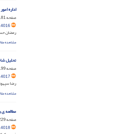
اداره امو
صفحه
81-198
.4016
رمضان حسی
مشاهده مقال
تحلیل شاخ
صفحه
99-227
.4017
رضا سپهون
مشاهده مقال
مطالعه ی 
صفحه
29-247
.4018