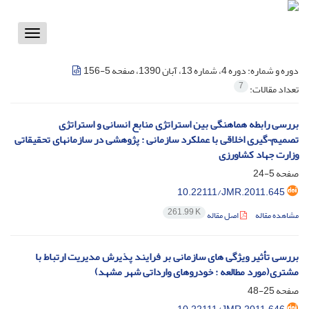
Toggle
vigation
دوره و شماره:
دوره 4، شماره 13، آبان 1390، صفحه 5-156
7
تعداد مقالات:
بررسی رابطه هماهنگی بین استراتژی منابع انسانی و استراتژی
تصمیم¬گیری اخلاقی با عملکرد سازمانی : پژوهشی در سازمانهای تحقیقاتی
وزارت جهاد کشاورزی
صفحه
5-24
10.22111/JMR.2011.645
261.99 K
مشاهده مقاله
اصل مقاله
بررسی تأثیر ویژگی های سازمانی بر فرایند پذیرش مدیریت ارتباط با
مشتری(مورد مطالعه : خودروهای وارداتی شهر مشهد)
صفحه
25-48