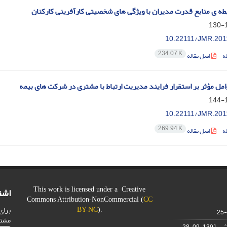
طه ی منابع قدرت مدیران با ویژگی های شخصیتی کارآفرینی کارکنان
1
10.22111/JMR.201
234.07 K
ه
اصل مقاله
مل مؤثر بر استقرار فرایند مدیریت ارتباط با مشتری در شرکت های بیمه
1
10.22111/JMR.201
269.94 K
ه
اصل مقاله
اشت
This work is licensed under a Creative
Commons Attribution-NonCommercial (
CC
برای
BY-NC
).
مشت
شی