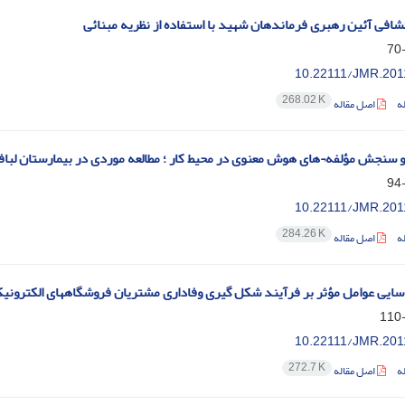
تشافی آئین رهبری فرماندهان شهید با استفاده از نظریه مبنائی
10.22111/JMR.201
268.02 K
ه
اصل مقاله
 سنجش مؤلفه¬های هوش معنوی در محیط کار ؛ مطالعه موردی در بیمارستان لبافی
10.22111/JMR.201
284.26 K
ه
اصل مقاله
سایی عوامل مؤثر بر فرآیند شکل گیری وفاداری مشتریان فروشگاههای الکترونی
10.22111/JMR.201
272.7 K
ه
اصل مقاله