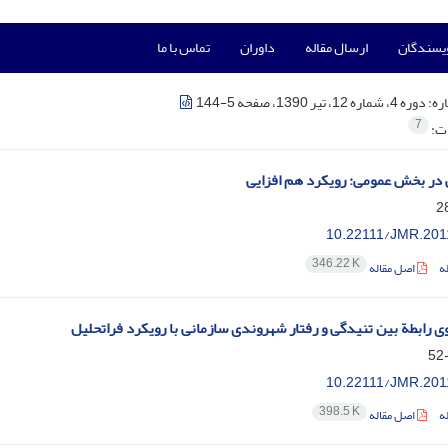
ویسندگان
ارسال مقاله
داوران
تماس با ما
ره:
دوره 4، شماره 12، تیر 1390، صفحه 5-144
7
ات:
 در بخش عمومی: رویکرد هم افزایی
10.22111/JMR.201
346.22 K
ه
اصل مقاله
وی رابطة بین تنیدگی و رفتار شهروندی سازمانی با رویکرد فراتحلیل
10.22111/JMR.201
398.5 K
ه
اصل مقاله