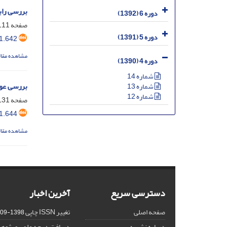
بررسی راب
دوره 6 (1392)
صفحه
11-130
دوره 5 (1391)
1.642
مشاهده مقال
دوره 4 (1390)
شماره 14
بررسی عوا
شماره 13
شماره 12
صفحه
31-144
1.644
مشاهده مقال
دسترسی سریع
آخرین اخبار
صفحه اصلی
تغییر ISSN چاپی
1398-09-25
درباره نشریه
دریافت درجه علمی و پژوه