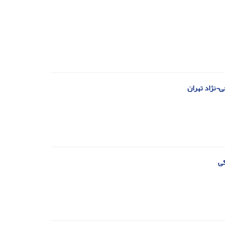
¬نژاد تهران
کی