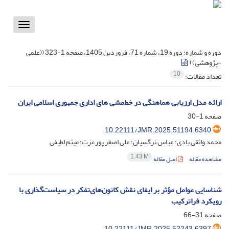
Toggle
vigation
دوره و شماره:
دوره 19، شماره 71، فروردین 1405، صفحه 1-323 ((علمی
-پژوهشی))
10
تعداد مقالات:
ارائه مدل ارزیابی هماهنگی در خط‌مشی های اداری جمهوری اسلامی ایران
صفحه
1-30
10.22111/JMR.2025.51194.6340
محمد واثقی بادی؛ عباس نرگسیان؛ علی اصغر پورعزت؛ میثم لطیفی
1.43 M
مشاهده مقاله
اصل مقاله
شناسایی عوامل مؤثر بر ایفای نقش‌ کانون‌های‌تفکر در سیاست‌گذاری با
رویکرد فراترکیب
صفحه
31-66
10.22111/JMR.2025.52243.6397