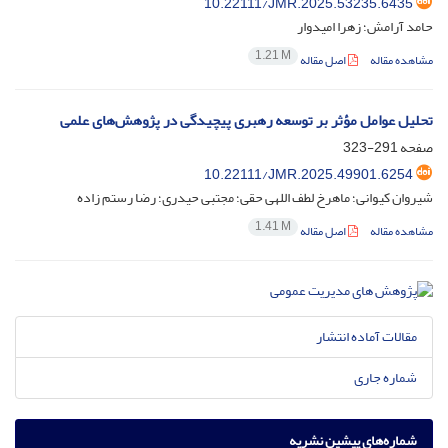
10.22111/JMR.2025.53235.6435
حامد آرامش؛ زهرا امیدوار
1.21 M
مشاهده مقاله
اصل مقاله
تحلیل عوامل مؤثر بر توسعه رهبری پیچیدگی در پژوهش‌های علمی
صفحه
291-323
10.22111/JMR.2025.49901.6254
شیروان کیوانی؛ ماهرخ لطف اللهی حقی؛ مجتبی حیدری؛ رضا رستم زاده
1.41 M
مشاهده مقاله
اصل مقاله
مقالات آماده انتشار
شماره جاری
شماره‌های پیشین نشریه