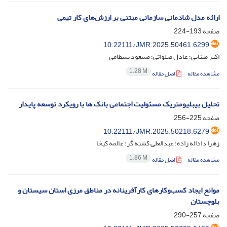
ارائه مدل شادمانی سازمانی مبتنی بر ارزش‌های کار تیمی
صفحه
193-224
10.22111/JMR.2025.50461.6299
اکبر مینایی؛ عادل صلواتی؛ مسعود بسطامی
1.28 M
مشاهده مقاله
اصل مقاله
تحلیل بیبلیومتریک مسئولیت اجتماعی بانک ها با رویکرد توسعه پایدار
صفحه
225-256
10.22111/JMR.2025.50218.6279
زهرا داداله زاده؛ عبدالعلی کشته گر؛ عالمه کیخا
1.86 M
مشاهده مقاله
اصل مقاله
موانع ایجاد کسب‌‌و‌کارهای کارآفرینانه در مناطق مرزی استان سیستان و
بلوچستان
صفحه
257-290