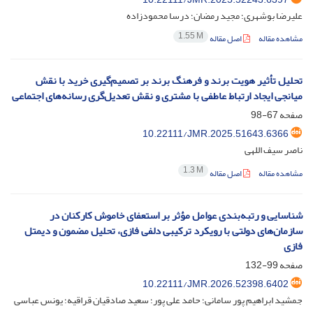
علیرضا بوشهری؛ مجید رمضان؛ درسا محمودزاده
1.55 M
مشاهده مقاله
اصل مقاله
تحلیل تأثیر هویت برند و فرهنگ برند بر تصمیم‌گیری خرید با نقش
میانجی ایجاد ارتباط عاطفی با مشتری و نقش تعدیل‌گری رسانه‌های اجتماعی
صفحه
67-98
10.22111/JMR.2025.51643.6366
ناصر سیف اللهی
1.3 M
مشاهده مقاله
اصل مقاله
شناسایی و رتبه‌بندی عوامل مؤثر بر استعفای خاموش کارکنان در
سازمان‌های دولتی با رویکرد ترکیبی دلفی فازی، تحلیل مضمون و دیمتل
فازی
صفحه
99-132
10.22111/JMR.2026.52398.6402
جمشید ابراهیم پور سامانی؛ حامد علی پور؛ سعید صادقیان قراقیه؛ یونس عباسی