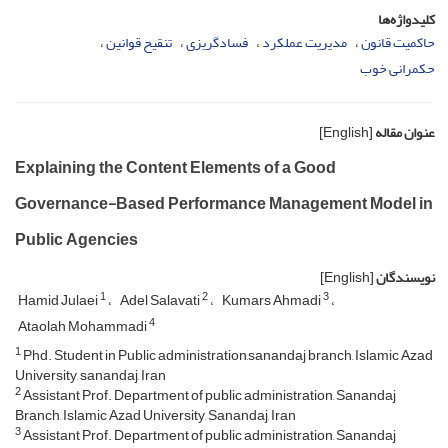
کلیدواژه‌ها
حاکمیت قانون
مدیریت عملکرد
فسادگریزی
تنقیح قوانین
حکمرانی خوب
عنوان مقاله
[English]
Explaining the Content Elements of a Good
Governance-Based Performance Management Model in
Public Agencies
نویسندگان
[English]
1
2
3
Hamid Julaei
Adel Salavati
Kumars Ahmadi
4
Ataolah Mohammadi
1
Phd. Student in Public administration,sanandaj branch, Islamic Azad
University, sanandaj, Iran
2
Assistant Prof. Department of public administration, Sanandaj
Branch, Islamic Azad University, Sanandaj, Iran
3
Assistant Prof. Department of public administration, Sanandaj