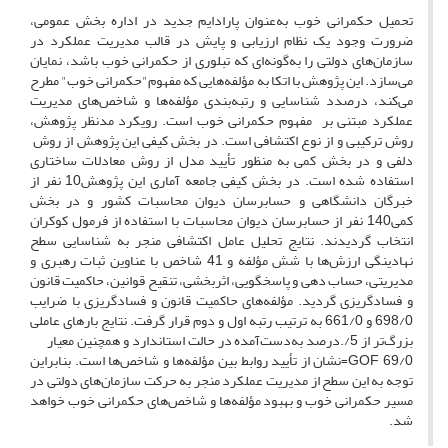
تحمیل حکمرانی خوب به‌عنوان پارادایم جدید در اداره بخش عمومی،
ضرورت وجود یک نظام ارزیابی و پایش در قالب مدیریت عملکرد در
سازمان‌های دولتی را به‌گونه‌ای که تبلوری از حکمرانی خوب باشد، نمایان
می‌سازد. این پژوهش با اتکا به مؤلفه‌هایی که مفهوم"حکمرانی خوب" مطرح
می‌کند، درصدد شناسایی و رتبه‌بندی مؤلفه‌ها و شاخص‌های مدیریت
عملکرد مبتنی بر مفهوم حکمرانی خوب است. رویکرد مدنظر پژوهش،
روش ترکیبی و از نوع اکتشافی است. در بخش کیفی این پژوهش از روش
دلفی و در بخش کمی به ‌منظور تأیید مدل از روش معادلات ساختاری
استفاده‌ شده است. در بخش کیفی جامعه آماری این پژوهش10 نفر از
خبرگان دانشگاهی و حسابرسان دیوان محاسبات کشور و در بخش
کمی140 نفر از حسابرسان دیوان محاسبات با استفاده از فرمول کوکران
انتخاب گردیدند. نتایج تحلیل عامل اکتشافی منجر به شناسایی سطح
نهادینگی ارزش‌ها با شش مؤلفه و 41 شاخص با عناوین ثبات رهبری و
مدیریتی، حساب دهی و پاسخگویی، اثربخشی، تنقیح قوانین، حاکمیت قانون
و فسادگریزی گردید. مؤلفه‌های حاکمیت قانون و فسادگریزی با ضرایب
698/0 و 661/0 به ترتیب رتبه اول و دوم قرار گرفت. نتایج بارهای عاملی
بزرگ‌تر از 5/.درصد به‌دست‌آمده در حالت استاندارد و همچنین معیار
69/0 GOF=نشان از تأیید روابط بین مؤلفه‌ها و شاخص‌ها است. بنابراین
توجه به این سطح از مدیریت عملکرد منجر به حرکت سازمان‌های دولتی در
مسیر حکمرانی خوب و بهبود مؤلفه‌ها و شاخص‌های حکمرانی خوب خواهد
شد.