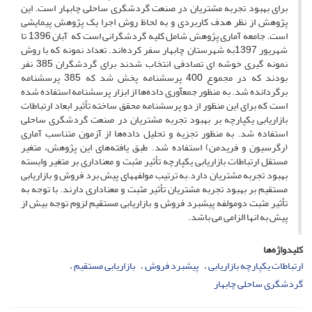
برای بهبود تجربه مشتریان در صنعت گردشگری ساحلی چابهار است. این
پژوهش از نظر هدف کاربردی و به لحاظ روش اجرا یک پژوهش پیمایشی
است. جامعه آماری پژوهش شامل کلیه گردشگرانی است که آبان 1396 تا
شهریور 1397به شهرستان چابهار سفر کرده‌اند. تعداد نمونه که با روش
نمونه گیری خوشه ای تصادفی انتخاب شدند برای گردشگران 385 نفر
بودند که در مجموع 400 پرسشنامه پخش شد که 385 پرسشنامه
برگردانده شد. به منظور جمع­آوری داده‌ها از ابزار پرسشنامه استفاده شده
است که برای این منظور از دو پرسشنامه محقق ساخته تأثیر ابعاد ارتباطات
بازاریابی یکپارچه بر بهبود تجربه مشتریان در صنعت گردشگری ساحلی
استفاده شد. به منظور تجزیه و تحلیل داده‌ها از آزمون متناسب آماری
(رگرسیون و فریدمن) استفاده شد. طبق یافته‌های این پژوهش، متغیر
مستقل ارتباطات بازاریابی یکپارچه تأثیر مثبت و معناداری بر متغیر وابسته
بهبود تجربه مشتریان دارد.به ترتیب مولفه­های پیش برد فروش و بازاریابی
مستقیم بر بهبود تجربه مشتریان تأثیر مثبت و معناداری دارند. با توجه به
تأثیر مثبت دومولفه پیشبرد فروش و بازاریابی مستقیم لزوم توجه بیش از
پیش به ان­ها الزامی می باشد.
کلیدواژه‌ها
ارتباطات یکپارچه بازاریابی
پیشبرد فروش
بازاریابی مستقیم
گردشگری ساحلی چابهار