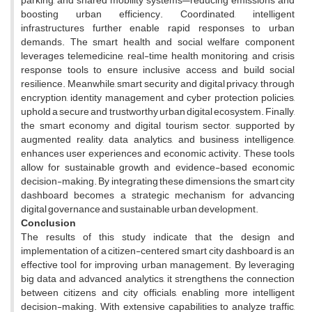
parking, and shared mobility systems—reducing emissions and
boosting urban efficiency. Coordinated, intelligent
infrastructures further enable rapid responses to urban
demands. The smart health and social welfare component
leverages telemedicine, real-time health monitoring, and crisis
response tools to ensure inclusive access and build social
resilience. Meanwhile, smart security and digital privacy, through
encryption, identity management, and cyber protection policies,
uphold a secure and trustworthy urban digital ecosystem. Finally,
the smart economy and digital tourism sector, supported by
augmented reality, data analytics, and business intelligence,
enhances user experiences and economic activity. These tools
allow for sustainable growth and evidence-based economic
decision-making. By integrating these dimensions, the smart city
dashboard becomes a strategic mechanism for advancing
digital governance and sustainable urban development.
Conclusion
The results of this study indicate that the design and
implementation of a citizen-centered smart city dashboard is an
effective tool for improving urban management. By leveraging
big data and advanced analytics, it strengthens the connection
between citizens and city officials, enabling more intelligent
decision-making. With extensive capabilities to analyze traffic,