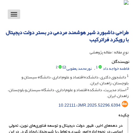
Toggle
vigation
طراحی داشبورد شهر هوشمند مردمی در بستر دولت دیجیتال
با رویکرد فراترکیب
نوع مقاله : مقاله پژوهشی
نویسندگان
2
1
فاطمه خواجه داد
نورمحمد یعقوبی
1
دانشجوی دکتری، دانشکده اقتصاد و علوم اداری، دانشگاه سیستان و
بلوچستان، زاهدان، ایران.
2
استاد مدیریت، دانشکده اقتصاد و علوم اداری، دانشگاه سیستان و بلوچستان،
زاهدان، ایران.
10.22111/JMR.2025.52296.6394
چکیده
در دهه‌های اخیر، ظهور دولت دیجیتال و توسعه فناوری‌های نوین، تحولی
اساسی در نحوه اداره امور شهری و تعامل با شهروندان ایجاد کرد. در این