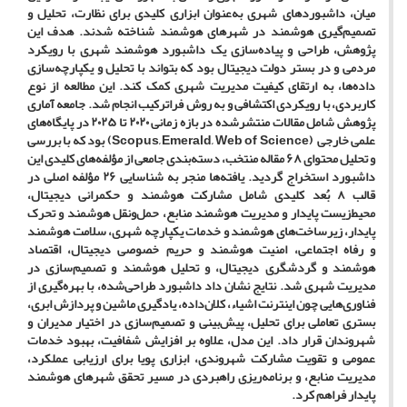
میان، داشبوردهای شهری به‌عنوان ابزاری کلیدی برای نظارت، تحلیل و
تصمیم‌گیری هوشمند در شهرهای هوشمند شناخته شدند. هدف این
پژوهش، طراحی و پیاده‌سازی یک داشبورد هوشمند شهری با رویکرد
مردمی و در بستر دولت دیجیتال بود که بتواند با تحلیل و یکپارچه‌سازی
داده‌ها، به ارتقای کیفیت مدیریت شهری کمک کند. این مطالعه از نوع
کاربردی، با رویکردی اکتشافی و به روش فراترکیب انجام شد. جامعه آماری
پژوهش شامل مقالات منتشرشده در بازه زمانی
۲۰۲۰
تا
۲۰۲۵
در پایگاه‌های
علمی خارجی
(Scopus, Emerald, Web of Science)
بود که با بررسی
و تحلیل محتوای
۶۸
مقاله منتخب، دسته‌بندی جامعی از مؤلفه‌های کلیدی این
داشبورد استخراج گردید. یافته‌ها منجر به شناسایی
۲۶
مؤلفه اصلی در
قالب
۸
بُعد کلیدی شامل مشارکت هوشمند و حکمرانی دیجیتال،
محیط‌زیست پایدار و مدیریت هوشمند منابع، حمل‌ونقل هوشمند و تحرک
پایدار، زیرساخت‌های هوشمند و خدمات یکپارچه شهری، سلامت هوشمند
و رفاه اجتماعی، امنیت هوشمند و حریم خصوصی دیجیتال، اقتصاد
هوشمند و گردشگری دیجیتال، و تحلیل هوشمند و تصمیم‌سازی در
مدیریت شهری شد. نتایج نشان داد داشبورد طراحی‌شده، با بهره‌گیری از
فناوری‌هایی چون اینترنت اشیاء، کلان‌داده، یادگیری ماشین و پردازش ابری،
بستری تعاملی برای تحلیل، پیش‌بینی و تصمیم‌سازی در اختیار مدیران و
شهروندان قرار داد. این مدل، علاوه بر افزایش شفافیت، بهبود خدمات
عمومی و تقویت مشارکت شهروندی، ابزاری پویا برای ارزیابی عملکرد،
مدیریت منابع، و برنامه‌ریزی راهبردی در مسیر تحقق شهرهای هوشمند
پایدار فراهم کرد.