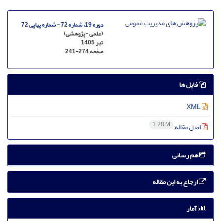
دوره 19، شماره 72 - شماره پیاپی 72
(علمی -پژوهشی)
تیر 1405
صفحه
241-274
فایل ها
XML
1.28 M
اصل مقاله
هم رسانی
ارجاع به این مقاله
آمار