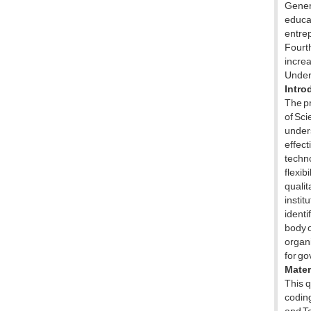
Genera
educat
entrep
Fourt
increa
Unders
Intro
The pr
of Sci
under
effec
techno
flexib
quali
instit
identi
body 
organi
for go
Mater
This q
coding