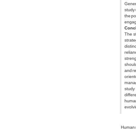
Genera
study 
the po
engag
Conc
The st
strate
distin
relia
streng
should
and re
orient
manag
study
differ
human 
evolvi
Human 