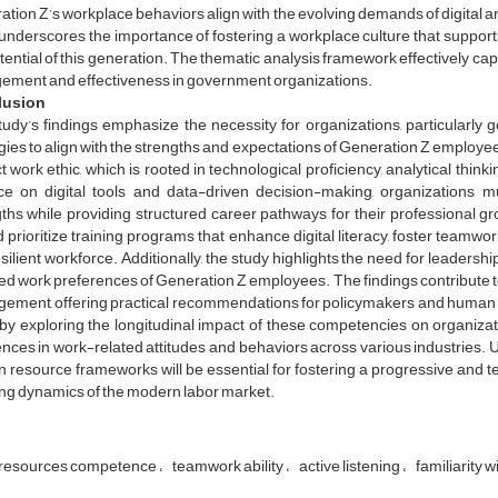
tion Z’s workplace behaviors align with the evolving demands of digital a
underscores the importance of fostering a workplace culture that supports f
tential of this generation. The thematic analysis framework effectively ca
ement and effectiveness in government organizations.
lusion
udy’s findings emphasize the necessity for organizations, particularly 
gies to align with the strengths and expectations of Generation Z employee
ct work ethic, which is rooted in technological proficiency, analytical think
nce on digital tools and data-driven decision-making, organizations 
ths while providing structured career pathways for their professional 
 prioritize training programs that enhance digital literacy, foster team
silient workforce. Additionally, the study highlights the need for leadersh
ed work preferences of Generation Z employees. The findings contribute t
ement, offering practical recommendations for policymakers and human 
 by exploring the longitudinal impact of these competencies on organiz
ences in work-related attitudes and behaviors across various industries. 
resource frameworks will be essential for fostering a progressive and te
ng dynamics of the modern labor market.
resources competence
teamwork ability
active listening
familiarity 