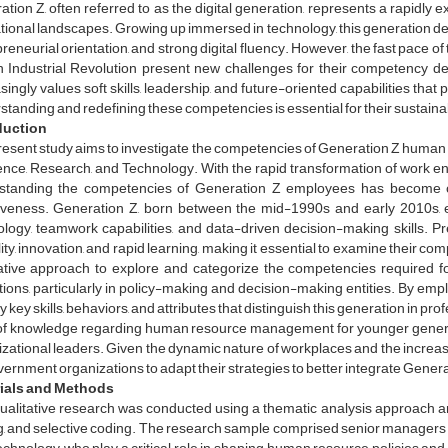
tion Z, often referred to as the digital generation, represents a rapidly 
ional landscapes. Growing up immersed in technology, this generation demo
reneurial orientation, and strong digital fluency. However, the fast pace 
h Industrial Revolution present new challenges for their competency d
singly values soft skills, leadership, and future-oriented capabilities t
tanding and redefining these competencies is essential for their sustaina
duction
esent study aims to investigate the competencies of Generation Z human r
ence, Research, and Technology. With the rapid transformation of work en
standing the competencies of Generation Z employees has become cruc
tiveness. Generation Z, born between the mid-1990s and early 2010s, ex
logy, teamwork capabilities, and data-driven decision-making skills. Pr
ility, innovation, and rapid learning, making it essential to examine their 
tative approach to explore and categorize the competencies required 
utions, particularly in policy-making and decision-making entities. By em
fy key skills, behaviors, and attributes that distinguish this generation in pr
of knowledge regarding human resource management for younger generatio
zational leaders. Given the dynamic nature of workplaces and the increasi
vernment organizations to adapt their strategies to better integrate Gener
ials and Methods
ualitative research was conducted using a thematic analysis approach an
, and selective coding. The research sample comprised senior managers a