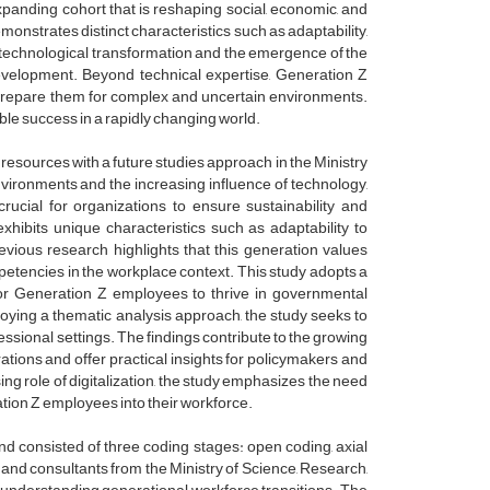
expanding cohort that is reshaping social, economic, and
nstrates distinct characteristics such as adaptability,
of technological transformation and the emergence of the
evelopment. Beyond technical expertise, Generation Z
hat prepare them for complex and uncertain environments.
ble success in a rapidly changing world.
esources with a future studies approach in the Ministry
vironments and the increasing influence of technology,
ial for organizations to ensure sustainability and
hibits unique characteristics such as adaptability to
evious research highlights that this generation values
competencies in the workplace context. This study adopts a
for Generation Z employees to thrive in governmental
ploying a thematic analysis approach, the study seeks to
ofessional settings. The findings contribute to the growing
ns and offer practical insights for policymakers and
ng role of digitalization, the study emphasizes the need
ation Z employees into their workforce.
d consisted of three coding stages: open coding, axial
nd consultants from the Ministry of Science, Research,