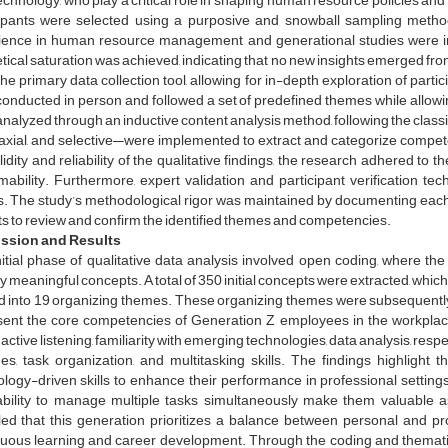
chnology, who play a critical role in shaping human resource policies an
cipants were selected using a purposive and snowball sampling method
ience in human resource management and generational studies were inc
tical saturation was achieved, indicating that no new insights emerged fro
he primary data collection tool, allowing for in-depth exploration of par
onducted in person and followed a set of predefined themes while allowing
nalyzed through an inductive content analysis method, following the clas
 axial, and selective—were implemented to extract and categorize compe
lidity and reliability of the qualitative findings, the research adhered to the 
mability. Furthermore, expert validation and participant verification t
ts. The study’s methodological rigor was maintained by documenting ea
s to review and confirm the identified themes and competencies.
ssion and Results
itial phase of qualitative data analysis involved open coding, where th
fy meaningful concepts. A total of 350 initial concepts were extracted, whi
ed into 19 organizing themes. These organizing themes were subsequentl
sent the core competencies of Generation Z employees in the workplac
y, active listening, familiarity with emerging technologies, data analysis, res
es, task organization, and multitasking skills. The findings highlight
logy-driven skills to enhance their performance in professional settings
 ability to manage multiple tasks simultaneously make them valuable 
ed that this generation prioritizes a balance between personal and prof
nuous learning and career development. Through the coding and themati