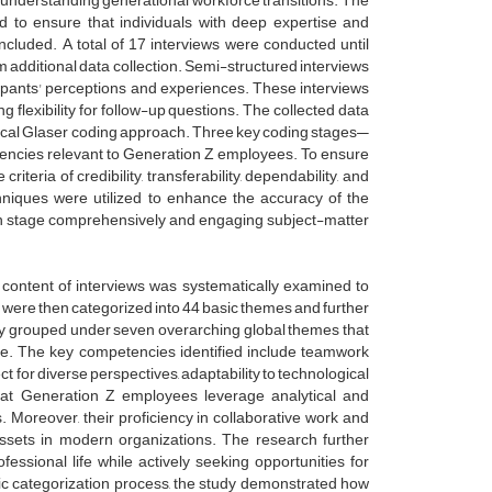
d understanding generational workforce transitions. The
 to ensure that individuals with deep expertise and
luded. A total of 17 interviews were conducted until
m additional data collection. Semi-structured interviews
ticipants' perceptions and experiences. These interviews
 flexibility for follow-up questions. The collected data
sical Glaser coding approach. Three key coding stages—
tencies relevant to Generation Z employees. To ensure
criteria of credibility, transferability, dependability, and
echniques were utilized to enhance the accuracy of the
ch stage comprehensively and engaging subject-matter
e content of interviews was systematically examined to
ch were then categorized into 44 basic themes and further
y grouped under seven overarching global themes that
e. The key competencies identified include teamwork
pect for diverse perspectives, adaptability to technological
 that Generation Z employees leverage analytical and
. Moreover, their proficiency in collaborative work and
assets in modern organizations. The research further
essional life while actively seeking opportunities for
c categorization process, the study demonstrated how