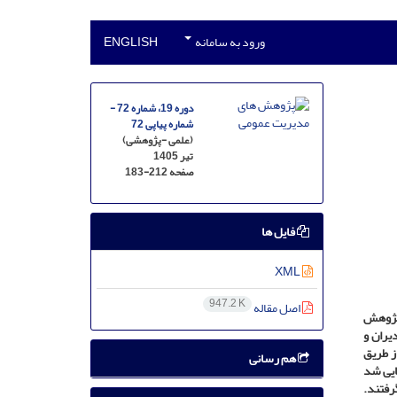
ورود به سامانه
ENGLISH
دوره 19، شماره 72 -
شماره پیاپی 72
(علمی -پژوهشی)
تیر 1405
صفحه
183-212
فایل ها
XML
947.2 K
اصل مقاله
 پژوهش
یران و
 داده‌ها از طریق
هم رسانی
خست کدگذاری، 350 مفهوم اولیه شناسایی شد
ر قالب 7 مضمون فراگیر قرار گرفتند.