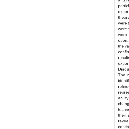
and Te
parti
exper
theore
were t
were c
were a
open,
the va
confir
resul
expert
Discu
The in
identi
refin
repre
abilit
chang
techno
their
reveal
conti