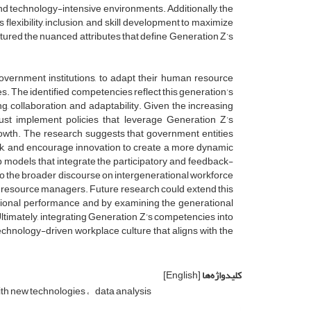
nd technology-intensive environments. Additionally, the
lexibility, inclusion, and skill development to maximize
ptured the nuanced attributes that define Generation Z’s
government institutions, to adapt their human resource
s. The identified competencies reflect this generation’s
ing, collaboration, and adaptability. Given the increasing
must implement policies that leverage Generation Z’s
growth. The research suggests that government entities
work, and encourage innovation to create a more dynamic
ip models that integrate the participatory and feedback-
o the broader discourse on intergenerational workforce
resource managers. Future research could extend this
ational performance and by examining the generational
Ultimately, integrating Generation Z’s competencies into
chnology-driven workplace culture that aligns with the
کلیدواژه‌ها
[English]
with new technologies
data analysis