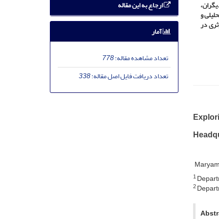
ارجاع به این مقاله
دیگران،
حلیلی و
ثری در
آمار
تعداد مشاهده مقاله:
778
تعداد دریافت فایل اصل مقاله:
338
Explor
Headqu
Maryam
1
Departm
2
Departm
Abstr