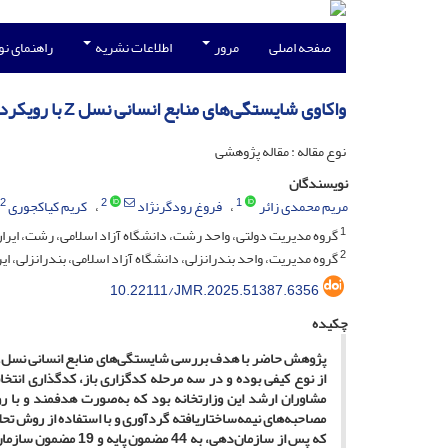
صفحه اصلی
مرور
اطلاعات نشریه
راهنمای ن
واکاوی شایستگی‌های منابع انسانی نسل Z با رویکرد آینده پژوهی در ستاد وزارت علوم، تحقیقات و فناوری
نوع مقاله : مقاله پژوهشی
نویسندگان
2
2
1
مریم محمدی زائر
فروغ رودگرنژاد
کریم کیاکجوری
1
گروه مدیریت دولتی، واحد رشت، دانشگاه آزاد اسلامی، رشت، ایران
2
گروه مدیریت، واحد بندرانزلی، دانشگاه آزاد اسلامی، بندرانزلی، ایر
10.22111/JMR.2025.51387.6356
چکیده
پژوهش حاضر با هدف بررسی شایستگی‌های منابع انسانی نسل
Z
از نوع کیفی بوده و در سه مرحله کدگزاری باز، کدگذاری انت