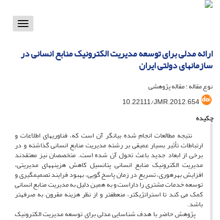
Toggle
vigation
ارائه مدلی برای توسعه مدیریت الکترونیک منابع انسانی در
سازمانهای دولتی ایران
نوع مقاله : مقاله پژوهشی
10.22111/JMR.2012.654
چکیده
نتیجه مطالعات انجام شده بیانگر آن است که، فناوریهای اطلاعات و
ارتباطات تأثیر بسیار عمیقی بر رشته مدیریت منابع انسانی گذاشته و در
برخی از ابعاد جدید باعث تحول آن شده است. متخصصان نیز معتقدند
مدیریت الکترونیک منابع انسانی پتانسیل کاهش هزینه­های مدیریتی،
افزایش بهره­وری، تسریع در زمان پاسخ گویی، بهبود فرایند تصمیم­گیری و
توسعه خدمات مشتری را داراست و به همین دلیل به مدیریت منابع انسانی
کمک می کند تا استراتژیک­تر، منعطف­تر و از نظر هزینه مقرون به صرفه­تر
باشد.
پژوهش حاضر با هدف شناسایی مدلی برای توسعه مدیریت الکترونیک