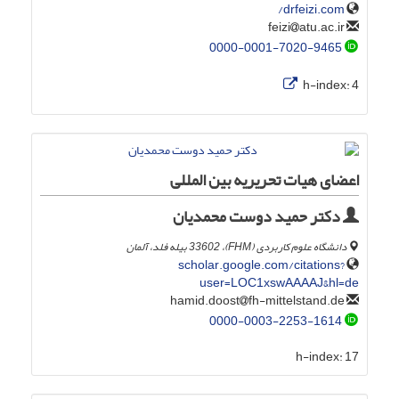
drfeizi.com/
atu.ac.ir
feizi
0000-0001-7020-9465
h-index:
4
اعضای هیات تحریریه بین المللی
دکتر حمید دوست محمدیان
دانشگاه علوم کاربردی (FHM)، 33602 بیله فلد، آلمان
scholar.google.com/citations?
user=LOC1xswAAAAJ&hl=de
fh-mittelstand.de
hamid.doost
0000-0003-2253-1614
h-index:
17