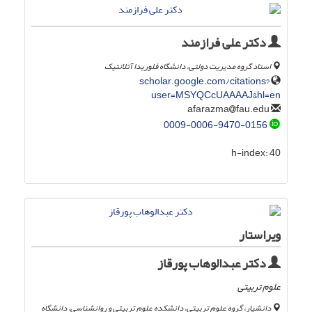
دکتر علی فرازمند
استاد گروه مدیریت دولتی، دانشگاه فلوریدا آتلانتیک
scholar.google.com/citations?
user=MSYQCcUAAAAJ&hl=en
fau.edu
afarazma
0009-0006-9470-0156
h-index:
40
ویراستار
دکتر عبدالوهاب پورقاز
علوم تربیتی
دانشیار، گروه علوم تربیتی، دانشکده علوم تربیتی و روانشناسی، دانشگاه