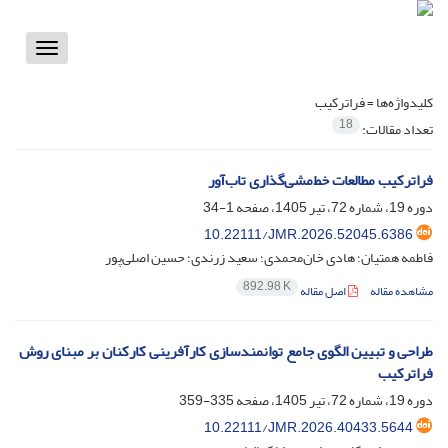
Toggle
vigation
کلیدواژه‌ها =
فراترکیب
18
تعداد مقالات:
فراترکیب مطالعات خط‌مشی‌گذاری تاب‌آور
دوره 19، شماره 72، تیر 1405، صفحه
1-34
10.22111/JMR.2026.52045.6386
فاطمه همتیان؛ هادی خان‌محمدی؛ سعید زرندی؛ حسین اصلی‌پور
892.98 K
مشاهده مقاله
اصل مقاله
طراحی و تبیین الگوی جامع توانمندسازی کارآفرینی کارکنان بر مبنای روش
فراترکیب
دوره 19، شماره 72، تیر 1405، صفحه
335-359
10.22111/JMR.2026.40433.5644