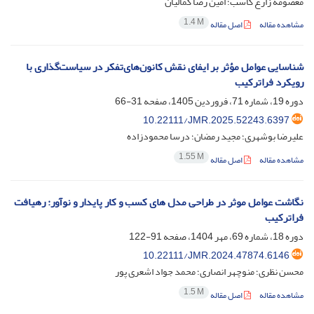
معصومه زارع کاسب؛ امین رضا کمالیان
1.4 M
مشاهده مقاله
اصل مقاله
شناسایی عوامل مؤثر بر ایفای نقش‌ کانون‌های‌تفکر در سیاست‌گذاری با
رویکرد فراترکیب
دوره 19، شماره 71، فروردین 1405، صفحه
31-66
10.22111/JMR.2025.52243.6397
علیرضا بوشهری؛ مجید رمضان؛ درسا محمودزاده
1.55 M
مشاهده مقاله
اصل مقاله
نگاشت عوامل موثر در طراحی مدل های کسب و کار پایدار و نوآور: رهیافت
فراترکیب
دوره 18، شماره 69، مهر 1404، صفحه
91-122
10.22111/JMR.2024.47874.6146
محسن نظری؛ منوچهر انصاری؛ محمد جواد اشعری پور
1.5 M
مشاهده مقاله
اصل مقاله