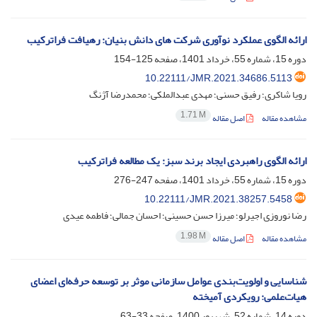
ارائه الگوی عملکرد نوآوری شرکت های دانش بنیان: رهیافت فراترکیب
دوره 15، شماره 55، خرداد 1401، صفحه
125-154
10.22111/JMR.2021.34686.5113
رویا شاکری؛ رفیق حسنی؛ مهدی عبدالملکی؛ محمدرضا آژنگ
1.71 M
مشاهده مقاله
اصل مقاله
ارائه الگوی راهبردی ایجاد برند سبز: یک مطالعه فراترکیب
دوره 15، شماره 55، خرداد 1401، صفحه
247-276
10.22111/JMR.2021.38257.5458
رضا نوروزی اجیرلو؛ میرزا حسن حسینی؛ احسان جمالی؛ فاطمه عیدی
1.98 M
مشاهده مقاله
اصل مقاله
شناسایی و اولویت‌بندی عوامل سازمانی موثر بر توسعه حرفه‌ای اعضای
هیات‌علمی: رویکردی آمیخته
دوره 14، شماره 52، شهریور 1400، صفحه
33-63