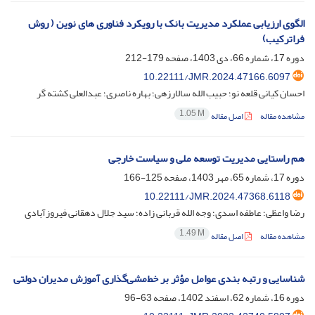
الگوی ارزیابی عملکرد مدیریت بانک با رویکرد فناوری های نوین ( روش
فراترکیب)
دوره 17، شماره 66، دی 1403، صفحه
179-212
10.22111/JMR.2024.47166.6097
احسان کیانی قلعه نو؛ حبیب الله سالارزهی؛ بهاره ناصری؛ عبدالعلی کشته گر
1.05 M
مشاهده مقاله
اصل مقاله
هم راستایی مدیریت توسعه ملی و سیاست خارجی
دوره 17، شماره 65، مهر 1403، صفحه
125-166
10.22111/JMR.2024.47368.6118
رضا واعظی؛ عاطفه اسدی؛ وجه الله قربانی زاده؛ سید جلال دهقانی فیروزآبادی
1.49 M
مشاهده مقاله
اصل مقاله
شناسایی و رتبه بندی عوامل مؤثر بر خط‌مشی‌گذاری آموزش مدیران دولتی
دوره 16، شماره 62، اسفند 1402، صفحه
63-96