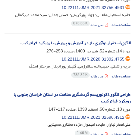
10.22111/JMR.2021.32756.4931
حانیه اسمعیلی ماهانی؛ جواد پورکریمی؛ احسان جمالی؛ سید محمد میرکمالی
876.66 K
مشاهده مقاله
اصل مقاله
الگوی استقرار نوآوری باز در آموزش و پرورش با رویکرد فراترکیب
دوره 14، شماره 52، شهریور 1400، صفحه
253-276
10.22111/JMR.2020.31392.4755
مریم راشکی؛ حبیب الله سالارزهی؛ گلبهار پور انجنار؛ فرحناز آهنگ
785.32 K
مشاهده مقاله
اصل مقاله
طراحی الگوی اکوتوریسم گردشگری سلامت در استان خراسان جنوبی با
رویکرد فراترکیب
دوره 13، شماره 50، اسفند 1399، صفحه
117-147
10.22111/JMR.2021.32596.4912
علی اصغر تباوار؛ ملیحه امیدوار؛ مژده مختاری مسینایی
1.46 M
مشاهده مقاله
اصل مقاله