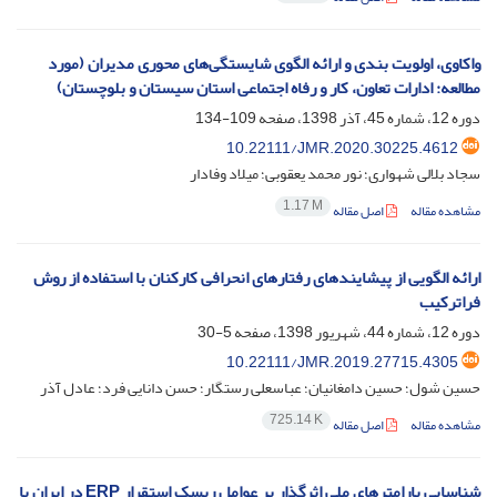
واکاوی، اولویت بندی و ارائه الگوی شایستگی‌های محوری مدیران (مورد
مطالعه: ادارات تعاون، کار و رفاه اجتماعی استان سیستان و بلوچستان)
دوره 12، شماره 45، آذر 1398، صفحه
109-134
10.22111/JMR.2020.30225.4612
سجاد بلالی شهواری؛ نور محمد یعقوبی؛ میلاد وفادار
1.17 M
مشاهده مقاله
اصل مقاله
ارائه الگویی از پیشایندهای رفتارهای انحرافی کارکنان با استفاده از روش
فراترکیب
دوره 12، شماره 44، شهریور 1398، صفحه
5-30
10.22111/JMR.2019.27715.4305
حسین شول؛ حسین دامغانیان؛ عباسعلی رستگار؛ حسن دانایی فرد؛ عادل آذر
725.14 K
مشاهده مقاله
اصل مقاله
شناسایی پارامترهای ملی اثرگذار بر عوامل ریسک‌ استقرار ERP در ایران با