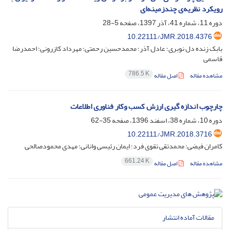
رویکرد نظریه‌ی چندزمینه‌ای
دوره 11، شماره 41، آذر 1397، صفحه
5-28
10.22111/JMR.2018.4376
بابک زنده دل نوبری؛ عادل آذر؛ محمدحسین رحمتی؛ مهرداد کازرونی؛ احمدرضا
قاسمی
786.5 K
مشاهده مقاله
اصل مقاله
چارچوب اندازه گیری ارزش کسب وکار فناوری اطلاعات
دوره 10، شماره 38، اسفند 1396، صفحه
35-62
10.22111/JMR.2018.3716
کامران فیضی؛ محمدتقی تقوی فرد؛ ایمان رئیسی وانانی؛ مهدی محمودصالحی
661.24 K
مشاهده مقاله
اصل مقاله
مقالات آماده انتشار