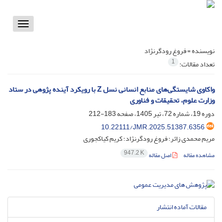
Toggle
vigation
نویسنده =
فروغ رودگرنژاد
1
تعداد مقالات:
واکاوی شایستگی‌های منابع انسانی نسل Z با رویکرد آینده پژوهی در ستاد
وزارت علوم، تحقیقات و فناوری
دوره 19، شماره 72، تیر 1405، صفحه
183-212
10.22111/JMR.2025.51387.6356
مریم محمدی زائر؛ فروغ رودگرنژاد؛ کریم کیاکجوری
947.2 K
مشاهده مقاله
اصل مقاله
مقالات آماده انتشار